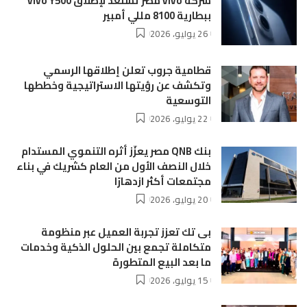
شركة vivo مصر تستعد لإطلاق vivo Y500
ببطارية 8100 مللي أمبير
26 يوليو، 2026
قطامية جروب تعلن إطلاقها الرسمي
وتكشف عن رؤيتها الاستراتيجية وخططها
التوسعية
22 يوليو، 2026
بنك QNB مصر يعزّز أثره التنموي المستدام
خلال النصف الأول من العام كشريك في بناء
مجتمعات أكثر ازدهارًا
20 يوليو، 2026
بى تك تعزز تجربة العميل عبر منظومة
متكاملة تجمع بين الحلول الذكية وخدمات
ما بعد البيع المتطورة
15 يوليو، 2026