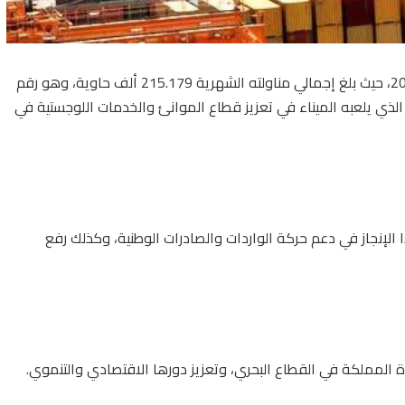
سجل ميناء الملك عبدالعزيز بالدمام إنجازاً استثنائياً خلال شهر يناير 2024، حيث بلغ إجمالي مناولته الشهرية 215.179 ألف حاوية، وهو رقم
ي الذي يلعبه الميناء في تعزيز قطاع الموانئ والخدمات اللوجستية في
 الإنجاز في دعم حركة الواردات والصادرات الوطنية، وكذلك رفع
دة المملكة في القطاع البحري، وتعزيز دورها الاقتصادي والتنموي.