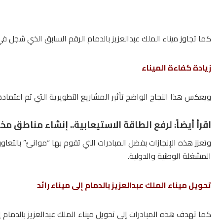
كما تجاوز ميناء الملك عبدالعزيز بالدمام الرقم السابق الذي سُجل في يوليو 2023، حيث بلغت مناولته 211,202 حا
زيادة كفاءة الميناء
ويعكس هذا النجاح الواضح تأثير المشاريع التطويرية التي تم اعتمادها
اقرأ أيضاً:
لرفع الطاقة الاستيعابية.. إنشاء مناطق مخ
وتعزز هذه الإنجازات بفضل المبادرات التي تقوم بها “موانئ” بالتع
المشغلة الوطنية والدولية.
تحويل ميناء الملك عبدالعزيز بالدمام إلى ميناء رائد
كما تهدف هذه المبادرات إلى تحويل ميناء الملك عبدالعزيز بالدمام إ