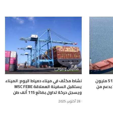
مصر
نقل و موانئ
“البحري” السعودية تسجل 513.4 مليون
نشاط مكثف في ميناء دمياط اليوم: الميناء
ريال أرباحاً في الربع الثالث 2025 بدعم من
يستقبل السفينة العملاقة MSC FEBE
ويسجل حركة تداول بضائع 115 ألف طن
28 أكتوبر، 2025