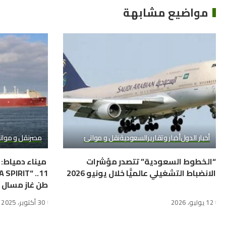
مواضيع مشابهة
أخبار الدول
أخبار وتقارير
السعودية
نقل و موانئ
مصر
نقل و موا
“الخطوط السعودية” تتصدر مؤشرات
الانضباط التشغيلي عالميًّا خلال يونيو 2026
طن غاز مسال
12 يوليو، 2026
30 أكتوبر، 2025