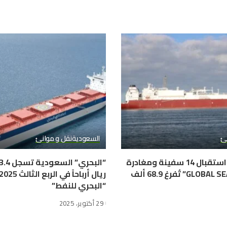
نئ
السعودية
نقل و موانئ
ميناء دمياط: استقبال 14 سفينة ومغادرة
11.. “GLOBAL SEA SPIRIT” تُفرغ 68.9 ألف
“البحري للنفط”
29 أكتوبر، 2025