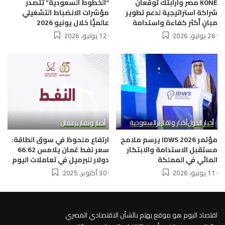
KONE مصر وأرابتك توقعان
“الخطوط السعودية” تتصدر
شراكة استراتيجية لدعم تطوير
مؤشرات الانضباط التشغيلي
مبانٍ أكثر كفاءة واستدامة
عالميًّا خلال يونيو 2026
26 يوليو، 2026
12 يوليو، 2026
أخبار الدول
أخبار وتقارير
السعودية
أخبار وتقارير
عمان
مؤتمر IDWS 2026 يرسم ملامح
ارتفاع ملحوظ في سوق الطاقة:
مستقبل الاستدامة والابتكار
سعر نفط عُمان يلامس 66.62
المائي في المملكة
دولار للبرميل في تعاملات اليوم
11 يونيو، 2026
30 أكتوبر، 2025
اقتصاد اليوم هو موقع يهتم بالشأن الاقتصادي المصري