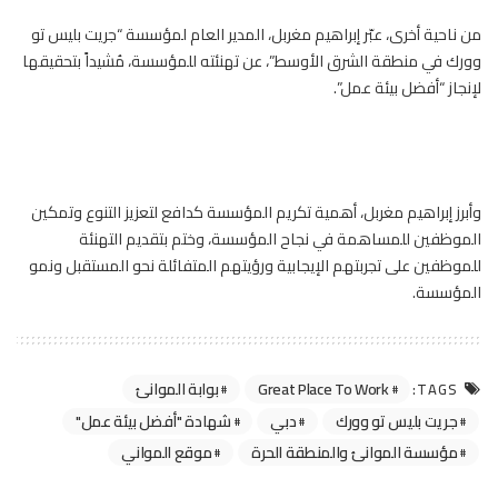
من ناحية أخرى، عبّر إبراهيم مغربل، المدير العام لمؤسسة “جريت بليس تو
وورك في منطقة الشرق الأوسط”، عن تهنئته للمؤسسة، مُشيداً بتحقيقها
لإنجاز “أفضل بيئة عمل”.
وأبرز إبراهيم مغربل، أهمية تكريم المؤسسة كدافع لتعزيز التنوع وتمكين
الموظفين للمساهمة في نجاح المؤسسة، وختم بتقديم التهنئة
للموظفين على تجربتهم الإيجابية ورؤيتهم المتفائلة نحو المستقبل ونمو
المؤسسة.
Great Place To Work
بوابة الموانئ
TAGS:
جريت بليس تو وورك
دبي
شهادة "أفضل بيئة عمل"
مؤسسة الموانئ والمنطقة الحرة
موقع المواني