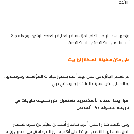
الرائدة.
ويُظهر هذا الإنجاز التزام المؤسسة بالعناية بالعنصر البشري وجعله جزءًا
أساسيًا من استراتيجيتها الاستراتيجية.
على متن سفينة الملكة إليزابيث
تم تسليم الجائزة في حفل بهيج أُقيم بحضور قيادات المؤسسة وموظفيها،
وذلك على متن سفينة الملكة إليزابيث في دبي.
اقرأ أيضاً:
ميناء الأسكندرية يستقبل أكبر سفينة حاويات في
تاريخه بحمولة 142 ألف طن
وفي كلمته خلال الحفل، أعرب سلطان أحمد بن سليّم عن فخره بتحقيق
المؤسسة لهذا التقدير، مؤكدًا على أهمية دور الموظفين في تحقيق رؤية