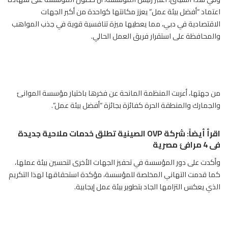
اعتماد “أفضل بيئة عمل” يعزز مكانتها كواحدة من أكبر الجهات
الاقتصادية في دبي، مما يعطيها ميزة تنافسية قوية في جذب المواهب
والمحافظة على استقرار فريق العمل الحالي.
من جهتها، أعربت المنظمة المانحة عن فخرها باختيار مؤسسة الموانئ
والجمارك والمنطقة الحرة كفائزة بجائزة “أفضل بيئة عمل”.
اقرأ أيضاً:
شركة OVP الصينية تطلق خدمات ملاحية جديدة
فى 4 مرافئ مصرية
وأكدت على دور المؤسسة في تحفيز الجهات الأخرى لتحسين بيئة عملها،
كما قدمت التهاني المخلصة للمؤسسة، مؤكدة استحقاقها لهذا التكريم
الذي يعكس التزامها الجاد بتطوير بيئة عمل إيجابية.