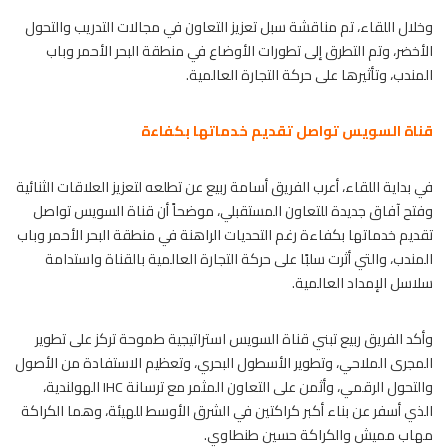
وخلال اللقاء، تم مناقشة سبل تعزيز التعاون في مجالات التدريب والتحول
الأخضر، وتم التطرق إلى تطورات الأوضاع في منطقة البحر الأحمر وباب
المندب، وتأثيرها على حركة التجارة العالمية.
قناة السويس تواصل تقديم خدماتها بكفاءة
في بداية اللقاء، أعرب الفريق أسامة ربيع عن تطلعه لتعزيز العلاقات الثنائية
وفتح آفاق جديدة للتعاون المستقبلي، موضحاً أن قناة السويس تواصل
تقديم خدماتها بكفاءة رغم التحديات الراهنة في منطقة البحر الأحمر وباب
المندب، والتي أثرت سلبًا على حركة التجارة العالمية بالقناة واستدامة
سلاسل الإمداد العالمية.
وأكد الفريق ربيع تبني قناة السويس استراتيجية طموحة تركز على تطوير
المجرى الملاحي، وتطوير الأسطول البحري، وتعظيم الاستفادة من الأصول
والتحول الرقمي، وأثمن على التعاون المثمر مع ترسانة IHC الهولندية،
الذي أسفر عن بناء أكبر كراكتين في الشرق الأوسط للهيئة، وهما الكراكة
مهاب مميش والكراكة حسين طنطاوي.