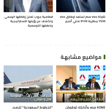
شركة vivo مصر تستعد لإطلاق vivo
قطامية جروب تعلن إطلاقها الرسمي
Y500 ببطارية 8100 مللي أمبير
وتكشف عن رؤيتها الاستراتيجية
وخططها التوسعية
مواضيع مشابهة
أخبار الدول
أخبار وتقارير
السعودية
أخبار الدول
أخبار وتقارير
مصر
نقل و موانئ
KONE مصر وأرابتك توقعان
“الخطوط السعودية” تتصدر