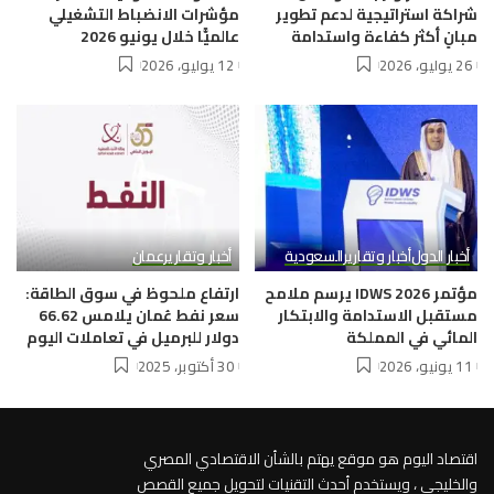
شراكة استراتيجية لدعم تطوير
مؤشرات الانضباط التشغيلي
مبانٍ أكثر كفاءة واستدامة
عالميًّا خلال يونيو 2026
26 يوليو، 2026
12 يوليو، 2026
أخبار الدول
أخبار وتقارير
السعودية
أخبار وتقارير
عمان
مؤتمر IDWS 2026 يرسم ملامح
ارتفاع ملحوظ في سوق الطاقة:
مستقبل الاستدامة والابتكار
سعر نفط عُمان يلامس 66.62
المائي في المملكة
دولار للبرميل في تعاملات اليوم
11 يونيو، 2026
30 أكتوبر، 2025
اقتصاد اليوم هو موقع يهتم بالشأن الاقتصادي المصري
والخليجي ، ويستخدم أحدث التقنيات لتحويل جميع القصص