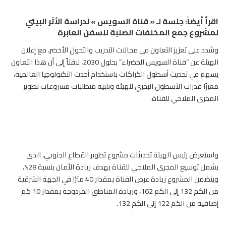
اقرأ أيضاً:
جلسة لـ « قناة السويس » لدراسة الأثر البيئي
لمشروع جمع المخلفات الصلبة للسفن العابرة
وشدد على تعزيز التعاون في مجالات التدريب والتحول الأخضر، مع إعلان
الهيئة عن “قناة السويس الخضراء” بحلول 2030، لافتاً إلى أن هذا التعاون
يسهم في تحديث أسطول الكراكات باستخدام أحدث التكنولوجيا العالمية،
معززًا قدرات الأسطول البحري للهيئة وتلبية متطلبات مشروعات تطوير
المجرى الملاحي للقناة.
واستعرض رئيس الهيئة تحديثات مشروع تطوير القطاع الجنوبي، الذي
يشمل توسيع المجرى الملاحي للقناة بهدف زيادة الأمان بنسبة 28%،
ويتضمن المشروع زيادة عرض القناة بمقدار 40 مترًا في الجهة الشرقية
من الكم 132 إلى الكم 162، وزيادة المناطق المزدوجة بمقدار 10 كم
إضافية من الكم 122 إلى الكم 132.