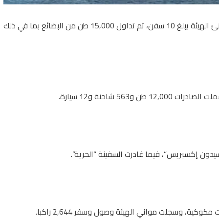
أعلنت هيئة موانئ البحر الأحمر اليوم أن إجمالي عدد السفن في موانئ الهيئة يبلغ 10 سفن، تم تداول 15,000 طن من البضائع بما في ذلك
يدون إكسبريس”، فيما غادرت السفينة “الحرية”.