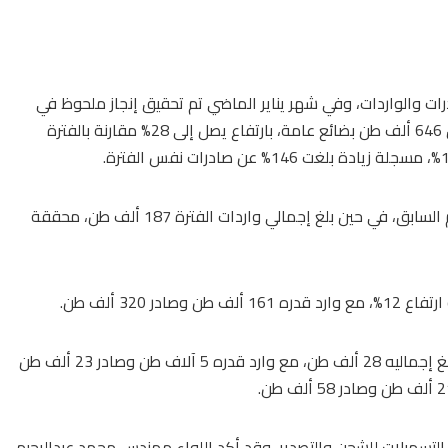
رات والواردات، وفي شهر يناير الماضي تم تحقيق إنجاز ملحوظ في
، حيث بلغ إجمالي التداول 646 ألف طن بضائع عامة، بارتفاع يصل إلى 28% مقارنة بالفترة
وتجاوزت كمية تداول الصادرات 459 ألف طن، بزيادة 112% عن العام السابق، في حين بلغ إجمالي واردات الفترة 187 ألف طن، محققة
شهد زيادة كبيرة بنسبة 268% في التداول، حيث بلغ إجماليه 28 ألف طن، مع وارد قدره 5 آلاف طن وصادر 23 ألف طن
 التسهيلات للشحن والتصدير، وقد أكد اللواء مهندس محمد عبدالرحيم