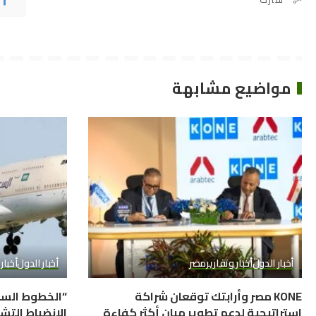
مواضيع مشابهة
أخبار الدول
أخبار وتقارير
مصر
أخبار الدول
أخبار
KONE مصر وأرابتك توقعان شراكة
“الخطوط السع
استراتيجية لدعم تطوير مبانٍ أكثر كفاءة
الانضباط التشغيل