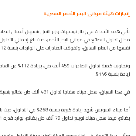
إنجازات هيئة موانئ البحر الأحمر المصرية
تأتي هذه الأحداث في إطار توجيهات وزير النقل بتسهيل أعمال الصاد
مجال تداول البضائع في
موانئ البحر الأحمر
نفسها من العام السابق، وتفوقت الصادرات على الواردات بنسبة 112%، مسجلة زيادة بلغت 146% عن صادرات نفس الفترة.
زيادة بنسبة 146%.
في هذا السياق، سجل ميناء سفاجا تداول 481 ألف طن بضائع بنسبة ارتفاع 12%، مع وارد قدره 161 ألف طن وصادر 320 ألف طن.
أما
ميناء السويس
بضائع، فيما سجل ميناء نويبع تداول 79 ألف طن بضائع، بوارد قدره 21 ألف طن وصادر 58 ألف طن.
ويأتي هذا التفوق في إطار جهود الهيئة لتعزيز حركة التداول وتوفير