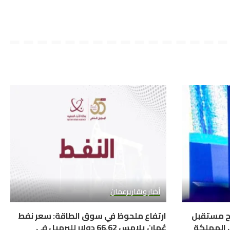
أخبار وتقارير
عمان
سم ملامح مستقبل
ارتفاع ملحوظ في سوق الطاقة: سعر نفط
ي المملكة
عُمان يلامس 66.62 دولار للبرميل في