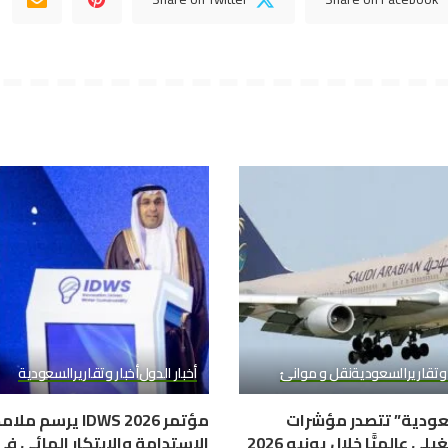
 وتقارير
السعودية
نقل و موانئ
أخبار الدول
أخبار وتقارير
السعودية
ودية” تتصدر مؤشرات
مؤتمر IDWS 2026 ير
ي عالميًّا خلال يونيو 2026
الاستدامة والابتكار المائي ف