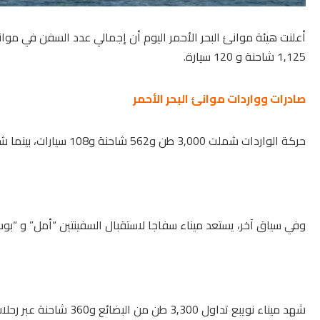
1,125 شاحنة و 120 سيارة.
صادرات وواردات موانئ البحر الأحمر
حركة الواردات شملت 3,000 طن و562 شاحنة و108 سيارات، بينما شملت الصادرات 12,000 طن و563 شاحنة و12 سيارة.
وفي سياق آخر، يستعد ميناء سفاجا لاستقبال السفينتين “أمل” و “بوس
شهد ميناء نويبع تداول 3,300 طن من البضائع و360 شاحنة عبر رحلات مكوكية، وسجلت مواني الهيئة وصول وسفر 2,644 راكبا.