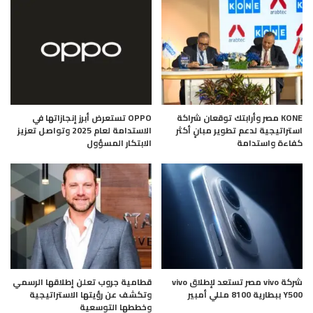
KONE مصر وأرابتك توقعان شراكة
OPPO تستعرض أبرز إنجازاتها في
استراتيجية لدعم تطوير مبانٍ أكثر
الاستدامة لعام 2025 وتواصل تعزيز
كفاءة واستدامة
الابتكار المسؤول
شركة vivo مصر تستعد لإطلاق vivo
قطامية جروب تعلن إطلاقها الرسمي
Y500 ببطارية 8100 مللي أمبير
وتكشف عن رؤيتها الاستراتيجية
وخططها التوسعية