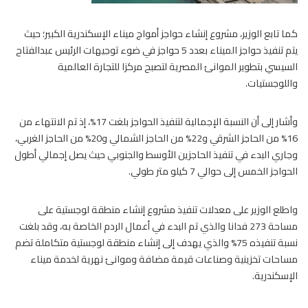
كما تابع الوزير، مشروع إنشاء حواجز أمواج ميناء الإسكندرية الكبير؛ حيث
يتم تنفيذ حواجز الميناء بعدد 5 حواجز في ضوء توجيهات الرئيس عبدالفتاح
السيسي بتطوير الموانئ المصرية لتصبح مركزا للتجارة العالمية
واللوجستيات.
وأشار إلى أن النسبة الإجمالية لتنفيذ الحواجز بلغت 17%، إذ تم الانتهاء من
16% من الحاجز الشرقي و22% من الحاجز الشمالي و20% من الحاجز الغربي،
وجاري البدء في تنفيذ الحاجزين الأوسط والجنوبي حيث يصل إجمالي أطول
الحواجز الخمس إلى حوالي 7 كيلو متر طولي.
واطلع الوزير على معدلات تنفيذ مشروع إنشاء منطقة لوجستية على
مساحة 273 فدانا والذي تم البدء في أعمال الردم الخاصة به، وقد بلغت
نسبة تنفيذه 75% والذي يهدف إلى إنشاء منطقة لوجستية متكاملة تضم
مساحات تخزينية وصناعات قيمة مضافة وموانئ نهرية لخدمة ميناء
الإسكندرية.