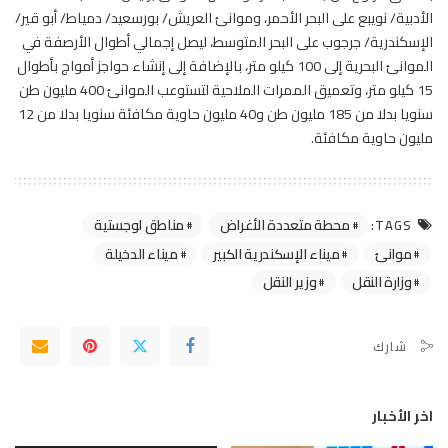
الأدبية/ نويبع على البحر الأحمر، وموانئ العريش/ بورسعيد/ دمياط/ أبو قير/
الإسكندرية/ جرجوب على البحر المتوسط، ليصل إجمالي أطوال الأرصفة في
الموانئ البحرية إلى 100 كيلو متر، بالإضافة إلى إنشاء حواجز أمواج بأطوال
15 كيلو متر، وتعميق الممرات الملاحية لتستوعب الموانئ 400 مليون طن
سنويا بدلا من 185 مليون طن و40 مليون حاوية مكافئة سنويا بدلا من 12
مليون حاوية مكافئة.
محطة متعددة الأغراض
مناطق لوجستية
TAGS:
موانئ
ميناء الإسكندرية الكبير
ميناء الدخيلة
وزارة النقل
وزير النقل
شارك
اخر الأخبار