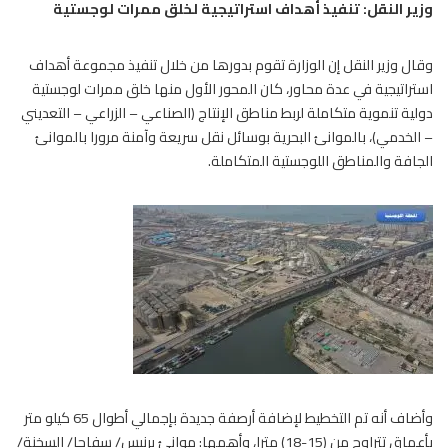
وزير النقل: تنفيذ أهداف استراتيجية لخلق ممرات لوجستية
وقال وزير النقل إن الوزارة تقوم بدورها من خلال تنفيذ مجموعة أهداف
استراتيجية في عدة محاور، كان المحور الأول منها خلق ممرات لوجستية
دولية تنموية متكاملة لربط مناطق الإنتاج (الصناعي – الزراعي – التعديني
– الخدمي)، بالموانئ البحرية بوسائل نقل سريعة وآمنة مرورا بالموانئ
الجافة والمناطق اللوجستية المتكاملة.
وأضاف أنه تم التخطيط لإضافة أرصفة جديدة بإجمالي أطوال 65 كيلو متر
بأعماق تتراوح من (15-18) مترا، وأهمها: موانئ برنيس/ سفاجا/ السخنة/