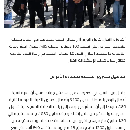
أكد وزير النقل، كامل الوزير، أن إجمالي نسبة تنفيذ مشروع إنشاء محطة
متعددة الأغراض على رصيف 100 بميناء الدخيلة 85%، ضمن المشروعات
التنموية والخدمية الجاري تنفيذها بميناء الدخيلة في إطار تنفيذ متابعة
خطة إنشاء ميناء الإسكندرية الكبير.
تفاصيل مشروع المحطة متعددة الأغراض
وقال وزير النقل، في تصريحات على هامش جولته أمس، أن نسبة تنفيذ
أعمال الردم بالمرحلة الأولى 100% وأعمال تحسين التربة بالمرحلة الثانية
86%، منوها إلى أن المشروع يهدف إلى زيادة الطاقة الاستيعابية لتداول
الحاويات والبضائع من خلال إنشاء رصيف بطول 1680، وبمساحة إجمالي
1.26 مليون متر مربع، ويتكون من محطة مخصصة للحاويات مكونة من
رصيف بطول 1200 متر، وعمق 18 متر، ومساحة تبلغ 840 ألف متر مربع