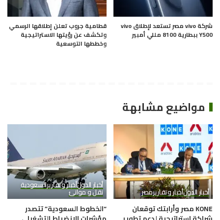
شركة vivo مصر تستعد لإطلاق vivo
قطامية جروب تعلن إطلاقها الرسمي
Y500 ببطارية 8100 مللي أمبير
وتكشف عن رؤيتها الاستراتيجية
وخططها التوسعية
مواضيع مشابهة
أخبار الدول
أخبار وتقارير
السعودية
أخبار الدول
أخبار وتقارير
مصر
نقل و موانئ
KONE مصر وأرابتك توقعان
“الخطوط السعودية” تتصدر
شراكة استراتيجية لدعم تطوير
مؤشرات الانضباط التشغيلي