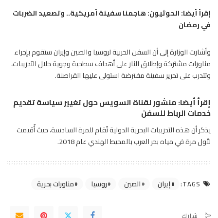
إقرأ أيضا:
الحوثيون: هاجمنا سفينة أمريكية.. وتصعيد الضربات
في رمضان
وأشارت الوزارة إلى أن السفن الحربية لروسيا والصين وإيران ستقوم بإجراء
مناورات مشتركة وإطلاق النار على أهداف سطحية وجوية خلال التدريبات،
وتتدرب على تحرير سفينة مفترضة استولى عليها القراصنة.
إقرأ أيضا:
منشور لقناة السويس حول تغيير سياسة تقديم
خدمات الرباط للسفن
يذكر أن هذه التدريبات البحرية الدولية تُقام للمرة السادسة، حيث أٌقيمت
لأول مرة في مياه بحر العرب بالمحيط الهندي عام 2018.
إيران
الصين
روسيا
مناورات بحرية
TAGS:
شارك