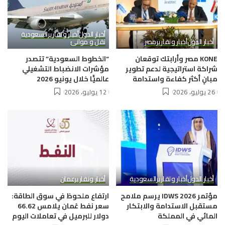
أخبار الدول
أخبار وتقارير
السعودية
أخبار الدول
أخبار وتقارير
مصر
نقل و موانئ
KONE مصر وأرابتك توقعان
“الخطوط السعودية” تتصدر
شراكة استراتيجية لدعم تطوير
مؤشرات الانضباط التشغيلي
مبانٍ أكثر كفاءة واستدامة
عالميًّا خلال يونيو 2026
26 يوليو، 2026
12 يوليو، 2026
أخبار الدول
أخبار وتقارير
السعودية
أخبار وتقارير
عمان
مؤتمر IDWS 2026 يرسم ملامح
ارتفاع ملحوظ في سوق الطاقة:
مستقبل الاستدامة والابتكار
سعر نفط عُمان يلامس 66.62
المائي في المملكة
دولار للبرميل في تعاملات اليوم