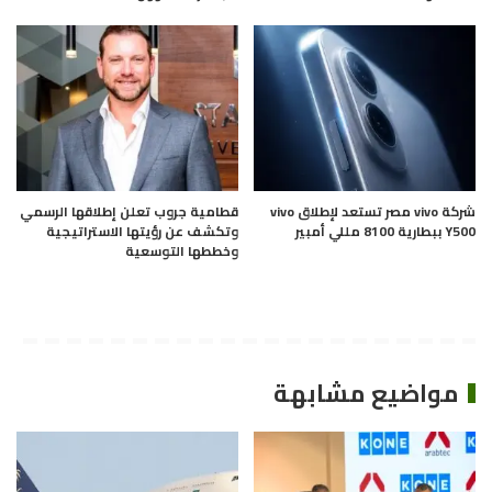
شركة vivo مصر تستعد لإطلاق vivo
قطامية جروب تعلن إطلاقها الرسمي
Y500 ببطارية 8100 مللي أمبير
وتكشف عن رؤيتها الاستراتيجية
وخططها التوسعية
مواضيع مشابهة