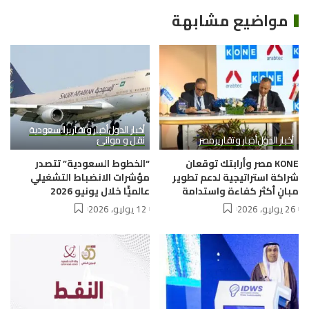
مواضيع مشابهة
أخبار الدول
أخبار وتقارير
السعودية
أخبار الدول
أخبار وتقارير
مصر
نقل و موانئ
KONE مصر وأرابتك توقعان
“الخطوط السعودية” تتصدر
شراكة استراتيجية لدعم تطوير
مؤشرات الانضباط التشغيلي
مبانٍ أكثر كفاءة واستدامة
عالميًّا خلال يونيو 2026
26 يوليو، 2026
12 يوليو، 2026