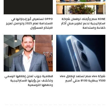
KONE مصر وأرابتك توقعان شراكة
OPPO تستعرض أبرز إنجازاتها في
استراتيجية لدعم تطوير مبانٍ أكثر
الاستدامة لعام 2025 وتواصل تعزيز
كفاءة واستدامة
الابتكار المسؤول
شركة vivo مصر تستعد لإطلاق vivo
قطامية جروب تعلن إطلاقها الرسمي
Y500 ببطارية 8100 مللي أمبير
وتكشف عن رؤيتها الاستراتيجية
وخططها التوسعية