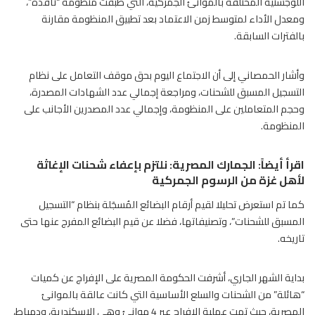
اللوجستية المختلفة بالموانئ الجمركية، التي طبقت منظومة “نافذة”،
ومعدل الأداء لمتوسط زمن الاعتماد بعد تطبيق المنظومة مقارنة
بالفترات السابقة.
وأشار الحمصاني إلى أن الاجتماع اليوم بحق موقف التعامل على نظام
التسجيل المسبق للشحنات، ومراجعة إجمالي عدد الشهادات المصدرة،
وحجم المتعاملين على المنظومة، وإجمالي عدد المصدرين الأجانب على
المنظومة.
اقرأ أيضاً:
الجمارك المصرية: نلتزم بإعفاء شحنات الإغاثة
لأهل غزة من الرسوم الجمركية
كما تم استعرض تحليلا لقيم أرقام البضائع المُسجَلة بنظام “التسجيل
المسبق للشحنات”، وتصنيفاتها، فضلا عن قيم البضائع المفرج عنها حتى
تاريخه.
بداية الشهر الجاري، أشرفت الحكومة المصرية على الإفراج عن كميات
“هائلة” من الشحنات والسلع الأساسية التي كانت عالقة بالموانئ
المصرية، حيث تمت عملية الإفراج عبر 4 موانئ وهي الإسكندرية، ودمياط،