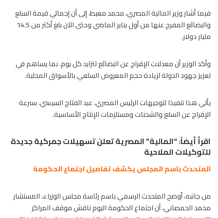
فيما أشار وزير المالية المصري، محمد معيط، إلى أن إجمالي قيمة السلع
والبضائع المفرج عنها من أول يناير الماضي وحتى الآن بلغ أكثر من 14.5
مليار دولار.
وأكد الوزير أن معدلات الإفراج عن البضائع تتزايد كل يوم، بما يساهم في
تعزيز جهود الدولة لزيادة حجم المعروض السلعي بالأسواق المحلية.
يأتي هذا تنفيذا لتوجيهات الرئيس المصري، عبد الفتاح السيسي، بسرعة
الإفراج عن السلع والشحنات ومستلزمات الإنتاج الأساسية.
اقرأ أيضاً:
“المالية” المصرية تعلن تسهيلات جمركية جديدة
للتوكيلات الملاحية
المتحدث باسم المجلس يكشف تفاصيل اجتماع الحكومة
من جانبه، أوضح المتحدث الرسمي باسم رئاسة مجلس الوزراء، المستشار
محمد الحمصاني، أن اجتماع الحكومة اليوم ناقش موقف المراكز