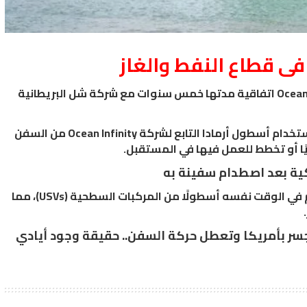
فى قطاع النفط والغاز
وقعت شركة تشغيل السفن الآلية البحرية الأمريكية Ocean Infinity اتفاقية مدتها خمس سنوات مع شركة شل البريطانية
تغطي الصفقة الخدمات الجيوفيزيائية والجيو- تكنولوجية باستخدام أسطول أرمادا التابع لشركة Ocean Infinity من السفن
ًا أو تخطط للعمل فيها في المستقبل.
كية بعد اصطدام سفينة به
تعود الشراكة مع شركة شل إلى مشروع في موريتانيا استخدم في الوقت نفسه أسطولًا من المركبات السطحية (USVs)، مما
سر بأمريكا وتعطل حركة السفن.. حقيقة وجود أيادي