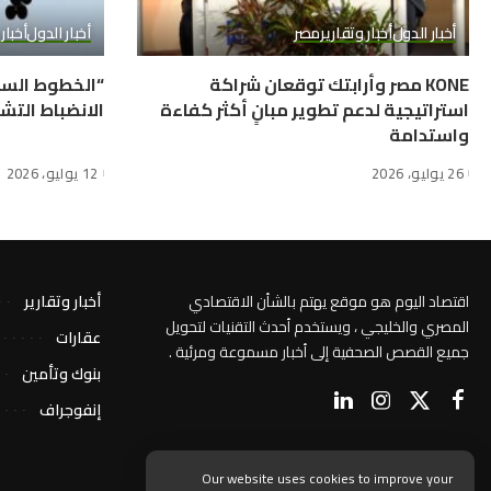
أخبار الدول
أخبار وتقارير
مصر
أخبار الدول
أخبار
KONE مصر وأرابتك توقعان شراكة
“الخطوط السع
استراتيجية لدعم تطوير مبانٍ أكثر كفاءة
الانضباط التشغيل
واستدامة
26 يوليو، 2026
12 يوليو، 2026
اقتصاد اليوم هو موقع يهتم بالشأن الاقتصادي
أخبار وتقارير
المصري والخليجي ، ويستخدم أحدث التقنيات لتحويل
عقارات
جميع القصص الصحفية إلى أخبار مسموعة ومرئية .
بنوك وتأمين
إنفوجراف
Our website uses cookies to improve your