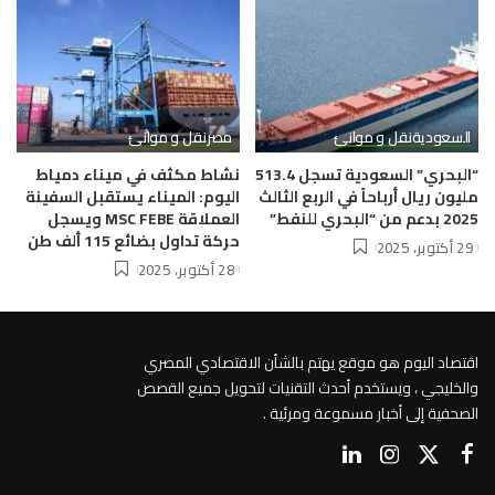
السعودية
نقل و موانئ
مصر
نقل و موانئ
“البحري” السعودية تسجل 513.4
نشاط مكثف في ميناء دمياط
مليون ريال أرباحاً في الربع الثالث
اليوم: الميناء يستقبل السفينة
2025 بدعم من “البحري للنفط”
العملاقة MSC FEBE ويسجل
حركة تداول بضائع 115 ألف طن
29 أكتوبر، 2025
28 أكتوبر، 2025
اقتصاد اليوم هو موقع يهتم بالشأن الاقتصادي المصري
والخليجي ، ويستخدم أحدث التقنيات لتحويل جميع القصص
الصحفية إلى أخبار مسموعة ومرئية .