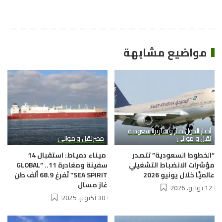
مواضيع مشابهة
أخبار الدول
أخبار وتقارير
السعودية
نقل و موانئ
مصر
نقل و موانئ
“الخطوط السعودية” تتصدر
ميناء دمياط: استقبال 14
مؤشرات الانضباط التشغيلي
سفينة ومغادرة 11.. “GLOBAL
عالميًّا خلال يونيو 2026
SEA SPIRIT” تُفرغ 68.9 ألف طن
غاز مسال
12 يوليو، 2026
30 أكتوبر، 2025