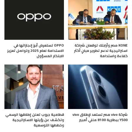
KONE مصر وأرابتك توقعان شراكة
OPPO تستعرض أبرز إنجازاتها في
استراتيجية لدعم تطوير مبانٍ أكثر
الاستدامة لعام 2025 وتواصل تعزيز
كفاءة واستدامة
الابتكار المسؤول
شركة vivo مصر تستعد لإطلاق vivo
قطامية جروب تعلن إطلاقها الرسمي
Y500 ببطارية 8100 مللي أمبير
وتكشف عن رؤيتها الاستراتيجية
وخططها التوسعية