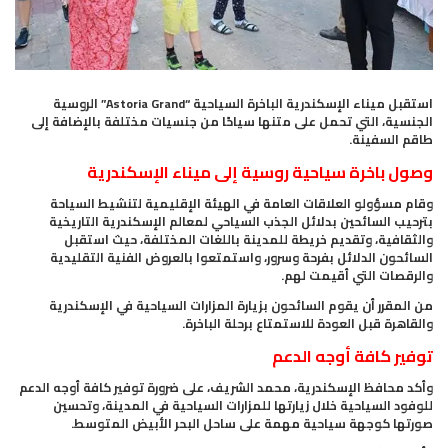
استقبل ميناء الإسكندرية الباخرة السياحية “Astoria Grand” الروسية
الجنسية، التي تحمل على متنها سياحًا من جنسيات مختلفة بالإضافة إلى
طاقم السفينة.
وصول باخرة سياحية روسية إلى ميناء الإسكندرية
وقام مسؤولو العلاقات العامة في الهيئة الإقليمية لتنشيط السياحة
بترحيب السائحين بدلائل الجذب السياحي لمعالم الإسكندرية التاريخية
والثقافية، وتقديم خريطة للمدينة باللغات المختلفة، حيث استقبل
السائحون الدلائل بفرحة وسرور، واستمتعوا بالعروض الفنية التقليدية
والرقصات التي أقيمت لهم.
من المقرر أن يقوم السائحون بزيارة المزارات السياحية في الإسكندرية
والقاهرة قبل العودة للاستمتاع برحلة الباخرة.
توفير كافة أوجه الدعم
وأكد محافظ الإسكندرية، محمد الشريف، على ضرورة توفير كافة أوجه الدعم
للوفود السياحية خلال زيارتها للمزارات السياحية في المدينة، وتحسين
صورتها كوجهة سياحية مهمة على ساحل البحر الأبيض المتوسط.