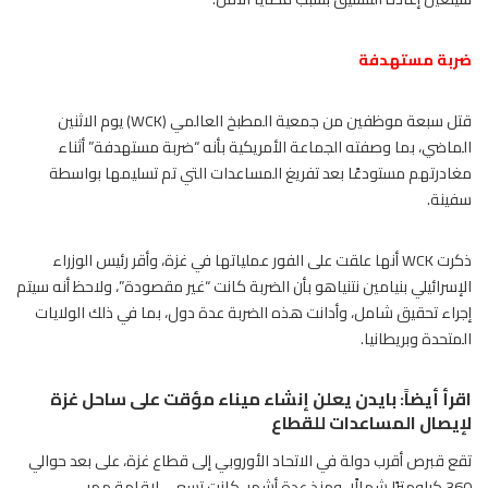
ضربة مستهدفة
قتل سبعة موظفين من جمعية المطبخ العالمي (WCK) يوم الاثنين
الماضي، بما وصفته الجماعة الأمريكية بأنه “ضربة مستهدفة” أثناء
مغادرتهم مستودعًا بعد تفريغ المساعدات التي تم تسليمها بواسطة
سفينة.
ذكرت WCK أنها علقت على الفور عملياتها في غزة، وأقر رئيس الوزراء
الإسرائيلي بنيامين نتنياهو بأن الضربة كانت “غير مقصودة”، ولاحظ أنه سيتم
إجراء تحقيق شامل، وأدانت هذه الضربة عدة دول، بما في ذلك الولايات
المتحدة وبريطانيا.
اقرأ أيضاً:
بايدن يعلن إنشاء ميناء مؤقت على ساحل غزة
لإيصال المساعدات للقطاع
تقع قبرص أقرب دولة في الاتحاد الأوروبي إلى قطاع غزة، على بعد حوالي
360 كيلومترًا شمالًا، ومنذ عدة أشهر، كانت تسعى لإقامة ممر