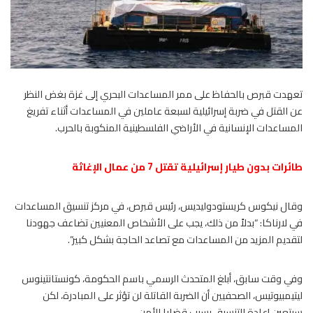
تعهدت قبرص بالحفاظ على ممر المساعدات البحري إلى غزة بغض النظر
عن القتل في ضربة إسرائيلية لسبعة عاملين في المساعدات أثناء تفريغ
المساعدات الإنسانية في الأراضي الفلسطينية المنكوبة بالحرب.
طائرات بدون طيار إسرائيلية تقتل 7 من عمال الإغاثة
وقال نيكوس كريستودوليديس، رئيس قبرص، في مركز تنسيق المساعدات
في لارناكا: “بدلاً من ذلك، يجب على الأشخاص المعنيين تضاعف جهودنا
لتقديم المزيد من المساعدات مع تصاعد الحاجة بشكل كبير”.
وفي وقت سابق، أبلغ المتحدث الرسمي باسم الحكومة، كونستانتينوس
ليتيمبيوتيس، الصحفيين أن الضربة القاتلة لن تؤثر على المبادرة، لكن
سيتعين إعادة التنسيق بسبب قضايا الأمن.