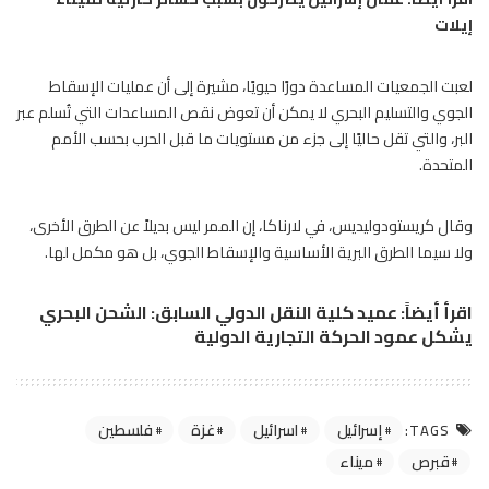
إيلات
لعبت الجمعيات المساعدة دورًا حيويًا، مشيرة إلى أن عمليات الإسقاط
الجوي والتسليم البحري لا يمكن أن تعوض نقص المساعدات التي تُسلم عبر
البر، والتي تقل حاليًا إلى جزء من مستويات ما قبل الحرب بحسب الأمم
المتحدة.
وقال كريستودوليديس، في لارناكا، إن الممر ليس بديلاً عن الطرق الأخرى،
ولا سيما الطرق البرية الأساسية والإسقاط الجوي، بل هو مكمل لها.
اقرأ أيضاً:
عميد كلية النقل الدولي السابق: الشحن البحري
يشكل عمود الحركة التجارية الدولية
إسرائيل
اسرائيل
غزة
فلسطين
TAGS:
قبرص
ميناء