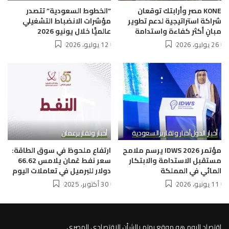
KONE مصر وأرابتك توقعان
“الخطوط السعودية” تتصدر
شراكة استراتيجية لدعم تطوير
مؤشرات الانضباط التشغيلي
مبانٍ أكثر كفاءة واستدامة
عالميًّا خلال يونيو 2026
26 يوليو، 2026
12 يوليو، 2026
أخبار الدول
أخبار وتقارير
السعودية
أخبار وتقارير
عمان
مؤتمر IDWS 2026 يرسم ملامح
ارتفاع ملحوظ في سوق الطاقة:
مستقبل الاستدامة والابتكار
سعر نفط عُمان يلامس 66.62
المائي في المملكة
دولار للبرميل في تعاملات اليوم
11 يونيو، 2026
30 أكتوبر، 2025
اقتصاد اليوم هو موقع يهتم بالشأن الاقتصادي المصري