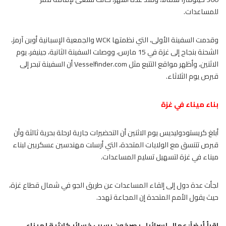
للمساعدات.
وقدمت السفينة الأولى، التي نظمتها WCK والجمعية الإسبانية أوبن آرمز،
الشحنة بنجاح إلى غزة في 15 مارس، ووصلت السفينة الثانية، جينيفر، يوم
الاثنين، وأظهر مواقع التتبع مثل Vesselfinder.com أن السفينة تبحر إلى
قبرص يوم الثلاثاء.
بناء ميناء في غزة
أبلغ كريستودوليديس يوم الاثنين أن التحضيرات جارية لرحلة بحرية ثالثة وأن
قبرص تتنسق مع الولايات المتحدة، التي أرسلت مهندسين عسكريين لبناء
ميناء في غزة لتسهيل تسليم المساعدات.
لجأت عدة دول إلى إلقاء المساعدات عن طريق الجو في شمال قطاع غزة،
حيث يقول الأمم المتحدة إن المجاعة تهدد.
اقرأ أيضاً:
عمال إسرائيل يصرخون بسبب خسائر كارثية لميناء