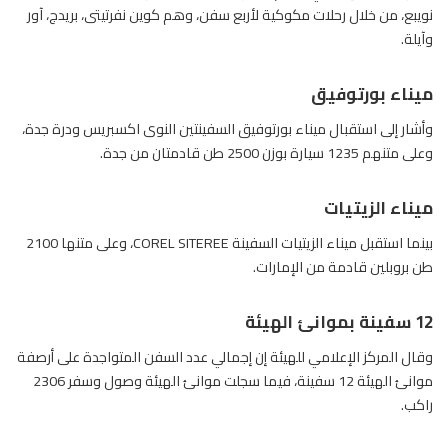
نويبع، من خلال رحلات مكوكية لأربع سفن، وهم كوين نفرتيتى، بريدج، آور
وآيلة.
ميناء بورتوفيق
وأشار إلى استقبال
ميناء بورتوفيق
السفينتين النوى اكسبريس ودرة جدة،
وعلى متنهم 1235 سيارة بوزن 2500 طن قادمتان من جدة.
ميناء الزيتيات
بينما استقبل ميناء الزيتيات السفينة COREL SITEREE، وعلى متنها 2100
طن بروبلين قادمة من الإمارات.
12 سفينة بموانئ الهيئة
وقال المركز الإعلامي للهيئة إن إجمالي عدد السفن المتواجدة على أرصفة
موانئ الهيئة 12 سفينة، فيما سجلت موانئ الهيئة وصول وسفر 2306
راكب.