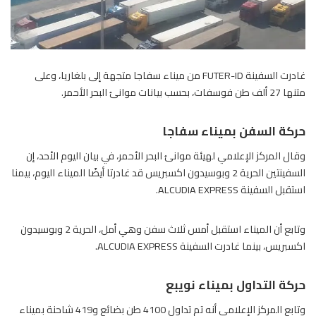
غادرت السفينة FUTER-ID من ميناء سفاجا متجهة إلى بلغاريا، وعلى
متنها 27 ألف طن فوسفات، بحسب بيانات موانئ البحر الأحمر.
حركة السفن بميناء سفاجا
وقال المركز الإعلامي لهيئة م
وانئ البحر الأحمر
، في بيان اليوم الأحد، إن
السفينتين الحرية 2 وبوسيدون اكسبريس قد غادرتا أيضًا الميناء اليوم، بيمنا
استقبل السفينة ALCUDIA EXPRESS.
وتابع أن الميناء استقبل أمس ثلاث سفن وهي أمل، الحرية 2 وبوسيدون
اكسبريس، بينما غادرت السفينة ALCUDIA EXPRESS.
حركة التداول بميناء نويبع
وتابع المركز الإعلامي أنه تم تداول 4100 طن بضائع و419 شاحنة بميناء