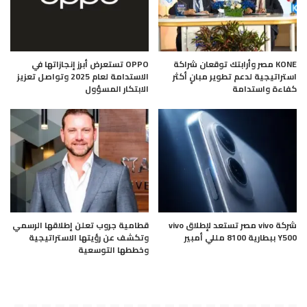
KONE مصر وأرابتك توقعان شراكة
OPPO تستعرض أبرز إنجازاتها في
استراتيجية لدعم تطوير مبانٍ أكثر
الاستدامة لعام 2025 وتواصل تعزيز
كفاءة واستدامة
الابتكار المسؤول
شركة vivo مصر تستعد لإطلاق vivo
قطامية جروب تعلن إطلاقها الرسمي
Y500 ببطارية 8100 مللي أمبير
وتكشف عن رؤيتها الاستراتيجية
وخططها التوسعية