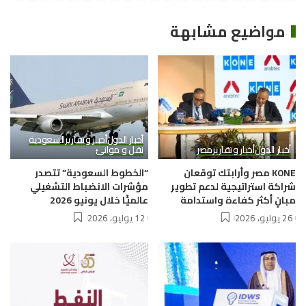
مواضيع مشابهة
أخبار الدول
أخبار وتقارير
السعودية
أخبار الدول
أخبار وتقارير
مصر
نقل و موانئ
KONE مصر وأرابتك توقعان
“الخطوط السعودية” تتصدر
شراكة استراتيجية لدعم تطوير
مؤشرات الانضباط التشغيلي
مبانٍ أكثر كفاءة واستدامة
عالميًّا خلال يونيو 2026
26 يوليو، 2026
12 يوليو، 2026