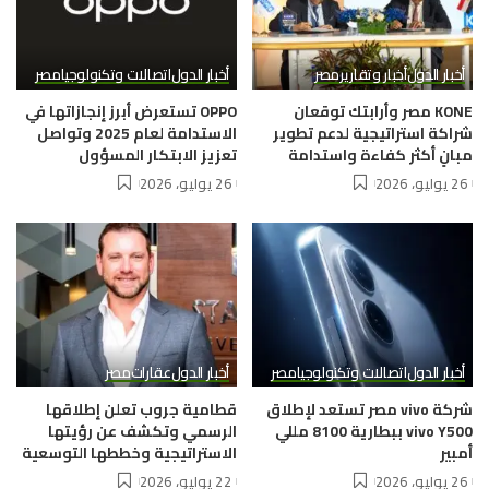
أخبار الدول
أخبار وتقارير
مصر
أخبار الدول
اتصالات وتكنولوجيا
مصر
KONE مصر وأرابتك توقعان
OPPO تستعرض أبرز إنجازاتها في
شراكة استراتيجية لدعم تطوير
الاستدامة لعام 2025 وتواصل
مبانٍ أكثر كفاءة واستدامة
تعزيز الابتكار المسؤول
26 يوليو، 2026
26 يوليو، 2026
أخبار الدول
اتصالات وتكنولوجيا
مصر
أخبار الدول
عقارات
مصر
شركة vivo مصر تستعد لإطلاق
قطامية جروب تعلن إطلاقها
vivo Y500 ببطارية 8100 مللي
الرسمي وتكشف عن رؤيتها
أمبير
الاستراتيجية وخططها التوسعية
26 يوليو، 2026
22 يوليو، 2026