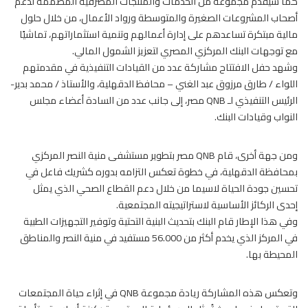
كما سيقدم مجموعة من الخدمات والمنتجات المصرفية المصممة لدعم
أصحاب المشروعات الصغيرة والمتوسطة ورواد الأعمال، من خلال حلول
مالية مبتكرة تساعدهم على إدارة أعمالهم وتنمية استثماراتهم، تماشيًا
مع توجهات البنك المركزي المصري لتعزيز الشمول المالي.
وشهد حفل الافتتاح مشاركة عدد من القيادات التنفيذية في مقدمتهم
اللواء / طارق مرزوق عبد الغني – محافظ الدقهلية، والأستاذ / محمد بدير-
الرئيس التنفيذي لـ QNB مصر، إلى جانب عدد من السادة أعضاء مجلس
النواب وقيادات البنك.
ومن جهة أخرى، قام QNB مصر بتطوير مستشفى منية النصر المركزي
بمحافظة الدقهلية، في خطوة تعكس التزامه بدوره كشريك فاعل في
تحسين جودة الحياة لاسيما من خلال دعم القطاع الصحي الذي يمثل
إحدى الركائز الأساسية لاستراتيجيته المجتمعية.
وفي هذا الإطار قام البنك بتحديث البنية التحتية وتوفير التجهيزات الطبية
في المركز الذي يخدم أكثر من 56.000 مستفيد في منية النصر والمناطق
المحيطة بها.
وتعكس هذه المشاركة ريادة مجموعة QNB في إثراء حياة المجتمعات