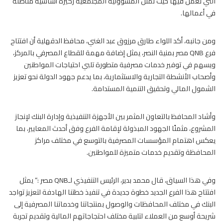
التي تعمل فيها حيث تُمثل المسؤولية المجتمعية ركيزة أساسية متأصلة
في أعمالها.
ومن جانبه، أكد اللواء طارق مرزوق عبد الغني، محافظ الدقهلية أن افتتاح
فرع QNB مصر بمنية النصر، يمثل إضافة مهمة للقطاع المصرفي بالمركز،
ويسهم في توفير خدمات مصرفية متطورة تلبي احتياجات المواطنين
وأصحاب الأنشطة التجارية والاستثمارية، بما يدعم جهود الدولة نحو تعزيز
الشمول المالي وتحقيق التنمية المستدامة.
وأشاد المحافظ بالتعاون المثمر بين الأجهزة التنفيذية وإدارة البنك لإنجاز
المشروع، مثمنًا الجهود المبذولة لإقامة الفرع وفق أحدث المعايير، بما
يعكس اهتمام المؤسسات المصرفية بالتوسع في مختلف مراكز
المحافظة وتقديم خدمات متميزة للمواطنين.
وفي هذا السياق، قال محمد بدير، الرئيس التنفيذي لـQNB مصر :” يمثل
افتتاح هذا الفرع الجديد خطوة جديدة في تنفيذ خطتنا الهادفة لتعزيز تواجد
البنك في مختلف المحافظات والوصول بمنتجاتنا وخدماتنا المصرفية إلى
شريحة أوسع من العملاء لتلبية مختلف احتجاجاتهم المالية وتقديم تجربة