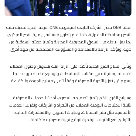
افتتح QNB مصر، الشركة التابعة لمجموعة QNB، فرعه الجديد بمدينة منية
النصر بمحافظة الدقهلية، كما قام بتطوير مستشفى منية النصر المركزي،
بما يعزز ريادته في السوق المصرفية المصرية وتعزيز حصته السوقية من
جهة، ويؤكد التزامه بالاستدامة والمسؤولية المجتمعية من جهة أخرى.
ويأتي افتتاح الفرع الجديد تأكيدًا على التزام البنك بتسهيل وصول العملاء
لخدماته ومنتجاته في مختلف المحافظات وتوسيع قاعدة فروعه، بما
يسهم في تعزيز التجربة المصرفية وفقاً لأعلى معايير الجودة والكفاءة.
وسيتيح الفرع، الذي يتميز بتصميمه العصري، أحدث الخدمات المصرفية
لتلبية الاحتياجات اليومية للعملاء من الأفراد والشركات وتقريب الخدمات
الأساسية مثل فتح الحسابات، وطلبات التمويل، والاستشارات المالية،
بالتوازي مع القنوات الرقمية لتوفير تجربة مصرفية متكاملة.